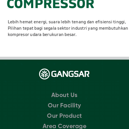
COMPRESSOR
Lebih hemat energi, suara lebih tenang
dan efisiensi tinggi,
Pilihan tepat bagi
segala sektor industri yang
membutuhkan
kompresor udara
berukuran besar.
About Us
Our Facility
Our Product
Area Coverage